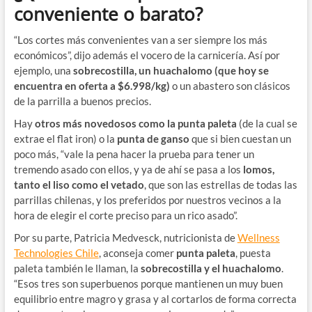
conveniente o barato?
“Los cortes más convenientes van a ser siempre los más
económicos”, dijo además el vocero de la carnicería. Así por
ejemplo, una
sobrecostilla, un huachalomo (que hoy se
encuentra en oferta a $6.998/kg)
o un abastero son clásicos
de la parrilla a buenos precios.
Hay
otros más novedosos como la punta paleta
(de la cual se
extrae el flat iron) o la
punta de ganso
que si bien cuestan un
poco más, “vale la pena hacer la prueba para tener un
tremendo asado con ellos, y ya de ahí se pasa a los
lomos,
tanto el liso como el vetado
, que son las estrellas de todas las
parrillas chilenas, y los preferidos por nuestros vecinos a la
hora de elegir el corte preciso para un rico asado”.
Por su parte, Patricia Medvesck, nutricionista de
Wellness
Technologies Chile
, aconseja comer
punta paleta
, puesta
paleta también le llaman, la
sobrecostilla y el huachalomo
.
“Esos tres son superbuenos porque mantienen un muy buen
equilibrio entre magro y grasa y al cortarlos de forma correcta