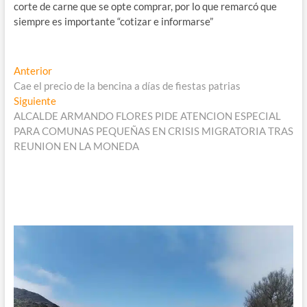
corte de carne que se opte comprar, por lo que remarcó que
siempre es importante “cotizar e informarse”
Navegación
Entrada
Anterior
anterior:
Cae el precio de la bencina a días de fiestas patrias
de
Entrada
Siguiente
entradas
siguiente:
ALCALDE ARMANDO FLORES PIDE ATENCION ESPECIAL
PARA COMUNAS PEQUEÑAS EN CRISIS MIGRATORIA TRAS
REUNION EN LA MONEDA