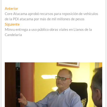
Navegación
Entrada
Anterior
anterior:
Core Atacama aprobó recursos para reposición de vehículos
de
de la PDI atacama por más de mil millones de pesos
entradas
Entrada
Siguiente
siguiente:
Minvu entrega a uso público obras viales en Llanos de la
Candelaria