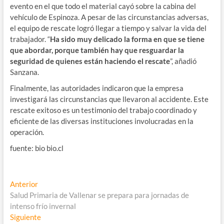
evento en el que todo el material cayó sobre la cabina del
vehículo de Espinoza. A pesar de las circunstancias adversas,
el equipo de rescate logró llegar a tiempo y salvar la vida del
trabajador. “
Ha sido muy delicado la forma en que se tiene
que abordar, porque también hay que resguardar la
seguridad de quienes están haciendo el rescate
”, añadió
Sanzana.
Finalmente, las autoridades indicaron que la empresa
investigará las circunstancias que llevaron al accidente. Este
rescate exitoso es un testimonio del trabajo coordinado y
eficiente de las diversas instituciones involucradas en la
operación.
fuente: bio bio.cl
Navegación
Entrada
Anterior
anterior:
Salud Primaria de Vallenar se prepara para jornadas de
de
intenso frío invernal
entradas
Entrada
Siguiente