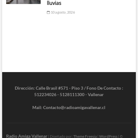
lluvias
10 agosto, 2026
Dirección: Calle Brasil #571 - Piso 3 / Fono De Contacto :
512234026 - 5128111300 - Vallenar
Mail: Contacto@radioamigavallenar.cl
Radio Amiga Vallenar
| Diseñado por:
Theme Freesia
|
WordPress
| ©