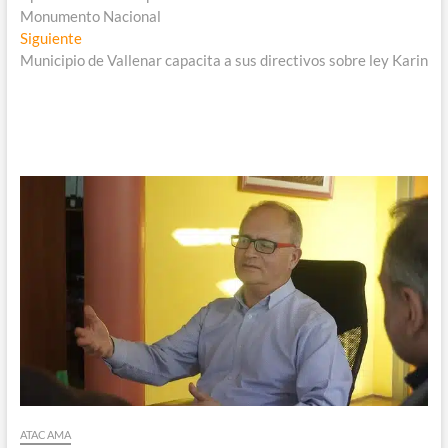
de
Monumento Nacional
entradas
Entrada
Siguiente
siguiente:
Municipio de Vallenar capacita a sus directivos sobre ley Karin
ATACAMA