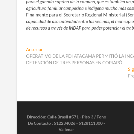
para el ganado caprino de la comuna, que es también un 
agricultura familiar campesina e indígena mucho más soste
Finalmente para el Secretario Regional Ministerial (Ser
capacidad de asociatividad entre los vecinas, el municipi
de recursos a través de INDAP para poder potenciar el trab
Navegación
Entrada
Anterior
anterior:
OPERATIVO DE LA PDI ATACAMA PERMITIÓ LA IN
de
DETENCIÓN DE TRES PERSONAS EN COPIAPÓ
entradas
Si
Fre
Dirección: Calle Brasil #571 - Piso 3 / Fono
De Contacto : 512234026 - 5128111300 -
Vallenar