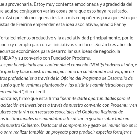
 que aprovecharla. Estoy muy contenta emocionada y agradecida del
e aquí se conjugaron varias cosas para que esto haya resultado,
a. Así que sólo nos queda instar a mis compañeras para que esto que
ristas de Freirina emprender esta idea asociativa», añadió Fanny
 fortalecimiento productivo y la asociatividad principalmente, por lo
nero y ejemplo para otras iniciativas similares. Serán tres años de
recursos económicos para desarrollar sus ideas de negocio, la
el INDAP y su convenio con Fundación Prodemu.
sos por beneficiaria que contempla el convenio INDAP/Prodemu al año, 
rte que hoy hace nuestro municipio como un colaborador activo, que no
tros profesionales a través de la Oficina del Programa de Desarrollo de
sueño que lo venimos planteando a las distintas administraciones por
 en realidad
”, dijo el edil.
González, firmó que esta firma “
permite darle oportunidades para el
apacitación en inversiones a través de nuestro convenio con Prodemu, y en
ujeres contarán con recursos especiales del Gobierno Regional de
s institucionales nos mandatan a focalizar la gestión sobre todo en
lo de nuestro Gobierno. Destacar el compromiso y gesto del municipio en l
 para realizar también un proyecto para producir especies forrajeras