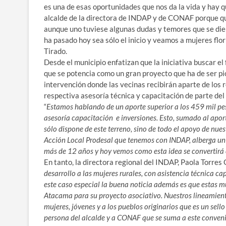
es una de esas oportunidades que nos da la vida y hay
alcalde de la directora de INDAP y de CONAF porque qu
aunque uno tuviese algunas dudas y temores que se dier
ha pasado hoy sea sólo el inicio y veamos a mujeres flo
Tirado.
Desde el municipio enfatizan que la iniciativa buscar el
que se potencia como un gran proyecto que ha de ser pio
intervención donde las vecinas recibirán aparte de los 
respectiva asesoría técnica y capacitación de parte d
“
Estamos hablando de un aporte superior a los 459 mil pe
asesoría capacitación e inversiones. Esto, sumado al apo
sólo dispone de este terreno, sino de todo el apoyo de nues
Acción Local Prodesal que tenemos con INDAP, alberga un 
más de 12 años y hoy vemos como esta idea se convertirá
En tanto, la directora regional del INDAP, Paola Torres 
desarrollo a las mujeres rurales, con asistencia técnica c
este caso especial la buena noticia además es que estas m
Atacama para su proyecto asociativo. Nuestros lineamiento
mujeres, jóvenes y a los pueblos originarios que es un sel
persona del alcalde y a CONAF que se suma a este convenio