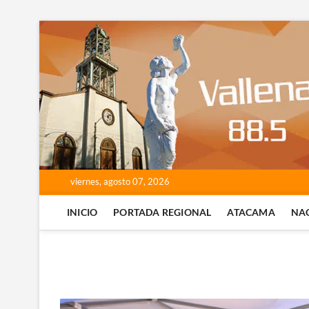
Saltar
al
contenido
viernes, agosto 07, 2026
INICIO
PORTADA REGIONAL
ATACAMA
NA