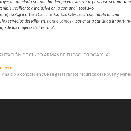
proyecto anhelado por mucho tiempo en este rubro, para que veamos una
nible, resiliente e inclusiva en la comuna
”, sostuvo.
emi) de Agricultura Cristián Cortés Olivares “
esto habla de una
o, los servicios del Minagri, donde vamos a poner una cantidad important
ajo de las mujeres de Freirina
”.
CAUTACIÓN DE CINCO ARMAS DE FUEGO, DROGA Y LA
Entrada
guiente
siguiente:
irina dio a conocer en qué se gastarán los recursos del Royalty Mine