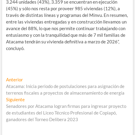
3.244 unidades (43%), 3.359 se encuentran en ejecución
(45%) y sólo nos resta por proveer 985 viviendas (12%), a
través de distintas líneas y programas del Minvu. En resumen,
entre las viviendas entregadas y en construcción llevamos un
avance del 88%, lo que nos permite continuar trabajando con
entusiasmo y con la tranquilidad que más de 7 mil familias de
Atacama tendrán su vivienda definitiva a marzo de 2026”,
concluyó.
Navegación
Entrada
Anterior
anterior:
Atacama: Inicia periodo de postulaciones para asignación de
de
terrenos fiscales a proyectos de almacenamiento de energía
entradas
Entrada
Siguiente
siguiente:
Senadores por Atacama logran firmas para ingresar proyecto
de estudiantes del Liceo Técnico Profesional de Copiapó,
ganadores del Torneo Delibera 2023