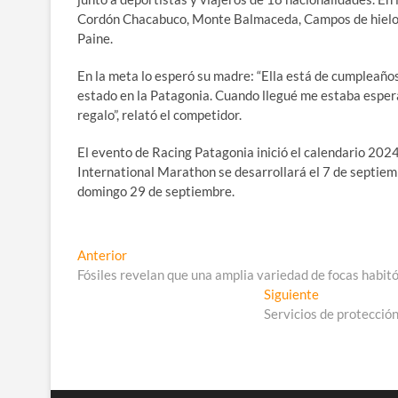
Cordón Chacabuco, Monte Balmaceda, Campos de hielo 
Paine.
En la meta lo esperó su madre: “Ella está de cumpleaño
estado en la Patagonia. Cuando llegué me estaba esper
regalo”, relató el competidor.
El evento de Racing Patagonia inició el calendario 2024
International Marathon se desarrollará el 7 de septiem
domingo 29 de septiembre.
Navegación
Entrada
Anterior
anterior:
Fósiles revelan que una amplia variedad de focas habit
de
Entrada
Siguiente
entradas
siguiente:
Servicios de protección