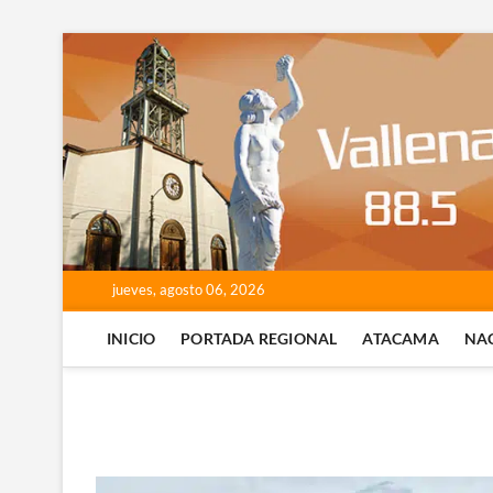
Saltar
al
contenido
jueves, agosto 06, 2026
INICIO
PORTADA REGIONAL
ATACAMA
NA