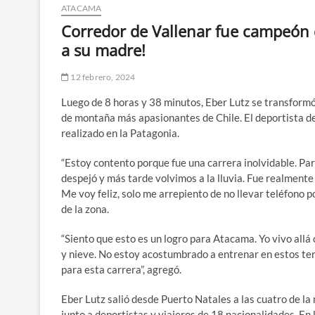
ATACAMA
Corredor de Vallenar fue campeón d
a su madre!
12 febrero, 2024
Luego de 8 horas y 38 minutos, Eber Lutz se transformó 
de montaña más apasionantes de Chile. El deportista de 
realizado en la Patagonia.
“Estoy contento porque fue una carrera inolvidable. Par
despejó y más tarde volvimos a la lluvia. Fue realmente
Me voy feliz, solo me arrepiento de no llevar teléfono p
de la zona.
“Siento que esto es un logro para Atacama. Yo vivo allá 
y nieve. No estoy acostumbrado a entrenar en estos te
para esta carrera”, agregó.
Eber Lutz salió desde Puerto Natales a las cuatro de la
junto a deportistas y viajeros de 18 nacionalidades. En 