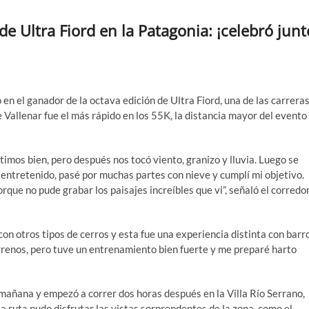
e Ultra Fiord en la Patagonia: ¡celebró junt
en el ganador de la octava edición de Ultra Fiord, una de las carrera
Vallenar fue el más rápido en los 55K, la distancia mayor del evento
timos bien, pero después nos tocó viento, granizo y lluvia. Luego se
 entretenido, pasé por muchas partes con nieve y cumplí mi objetivo.
orque no pude grabar los paisajes increíbles que vi”, señaló el corredo
con otros tipos de cerros y esta fue una experiencia distinta con barr
rrenos, pero tuve un entrenamiento bien fuerte y me preparé harto
 mañana y empezó a correr dos horas después en la Villa Río Serrano,
la ruta pudo disfrutar las vistas sorprendentes de la zona, como el