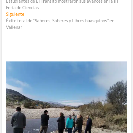
anterior:
Estudiantes de El Tránsito mostraron sus avances en la III
de
Feria de Ciencias
entradas
Entrada
Siguiente
siguiente:
Éxito total de “Sabores, Saberes y Libros huasquinos” en
Vallenar