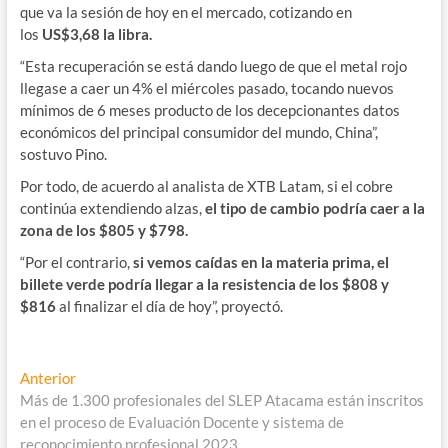
que va la sesión de hoy en el mercado, cotizando en
los
US$3,68 la libra.
“Esta recuperación se está dando luego de que el metal rojo
llegase a caer un 4% el miércoles pasado, tocando nuevos
mínimos de 6 meses producto de los decepcionantes datos
económicos del principal consumidor del mundo, China”,
sostuvo Pino.
Por todo, de acuerdo al analista de XTB Latam, si el cobre
continúa extendiendo alzas,
el tipo de cambio podría caer a la
zona de los $805 y $798.
“Por el contrario,
si vemos caídas en la materia prima, el
billete verde podría llegar a la resistencia de los $808 y
$816
al finalizar el día de hoy”, proyectó.
Navegación
Entrada
Anterior
anterior:
Más de 1.300 profesionales del SLEP Atacama están inscritos
de
en el proceso de Evaluación Docente y sistema de
entradas
reconocimiento profesional 2023