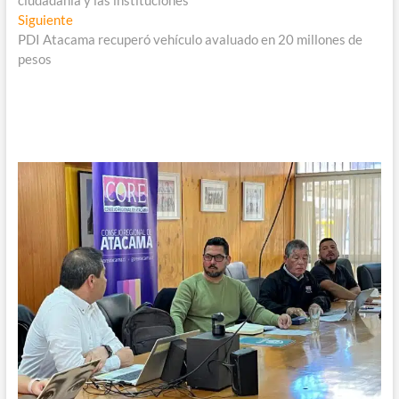
ciudadanía y las instituciones
entradas
Entrada
Siguiente
siguiente:
PDI Atacama recuperó vehículo avaluado en 20 millones de
pesos