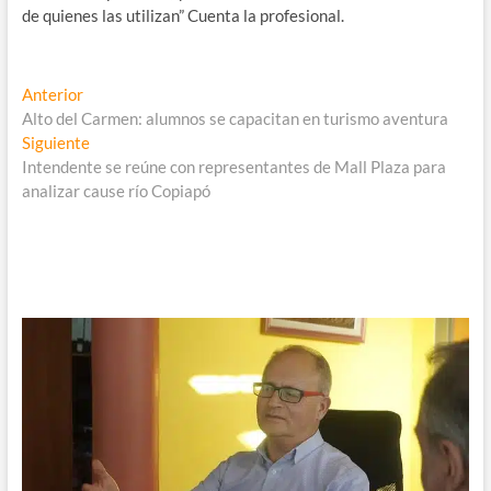
de quienes las utilizan” Cuenta la profesional.
Navegación
Entrada
Anterior
anterior:
Alto del Carmen: alumnos se capacitan en turismo aventura
de
Entrada
Siguiente
entradas
siguiente:
Intendente se reúne con representantes de Mall Plaza para
analizar cause río Copiapó