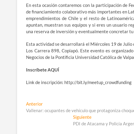
En esta ocasión contaremos con la participación de Fe
de financiamiento colaborativo más importantes en Lat
emprendimientos de Chile y el resto de Latinoamérica
apuntan, muestran sus equipos y si eres un usuario reg
una reserva de inversión y eventualmente concretar tu
Esta actividad se desarrollará el Miércoles 19 de Juli
Los Carrera 898, Copiapó. Este evento es organizado 
Negocios de la Pontificia Universidad Católica de Valp
Inscríbete AQUÍ
Link de inscripción: http://bit.ly/meetup_crowdfunding
Navegación
Entrada
Anterior
anterior:
Vallenar: ocupantes de vehículo que protagoniza choque
de
Entrada
Siguiente
entradas
siguiente:
PDI de Atacama y Policía Argent