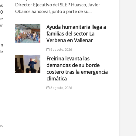
Director Ejecutivo del SLEP Huasco, Javier
as
Obanos Sandoval, junto a parte de su…
70
ue
er
Ayuda humanitaria llega a
familias del sector La
Verbena en Vallenar
en
8 agosto, 2026
de
Freirina levanta las
demandas de su borde
costero tras la emergencia
climática
8 agosto, 2026
as