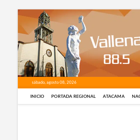
Saltar
al
contenido
sábado, agosto 08, 2026
INICIO
PORTADA REGIONAL
ATACAMA
NA