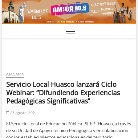
Saltar
al
contenido
ATACAMA
Servicio Local Huasco lanzará Ciclo
Webinar: “Difundiendo Experiencias
Pedagógicas Significativas”
28 agosto, 2021
El Servicio Local de Educación Pública -SLEP- Huasco, a través
de su Unidad de Apoyo Técnico Pedagógico y en colaboración
con los establecimientos educacionales del territorio,