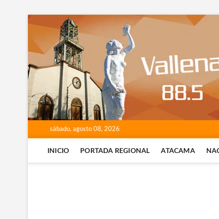
Saltar
al
contenido
sábado, agosto 08, 2026
INICIO
PORTADA REGIONAL
ATACAMA
NA