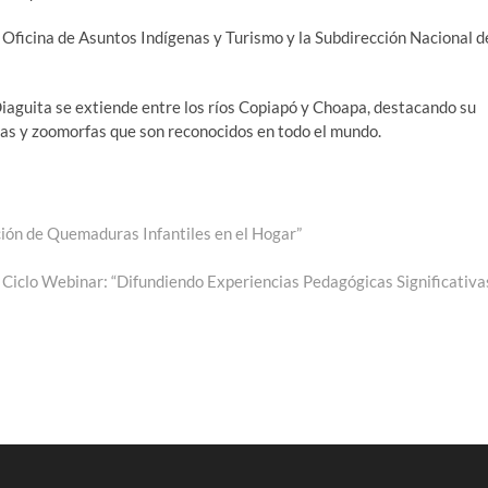
Oficina de Asuntos Indígenas y Turismo y la Subdirección Nacional d
Diaguita se extiende entre los ríos Copiapó y Choapa, destacando su
fas y zoomorfas que son reconocidos en todo el mundo.
ión de Quemaduras Infantiles en el Hogar”
 Ciclo Webinar: “Difundiendo Experiencias Pedagógicas Significativa