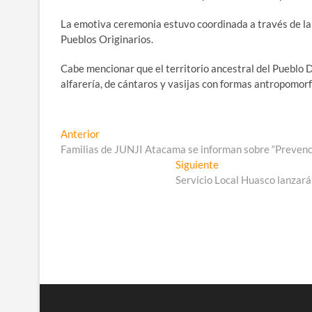
La emotiva ceremonia estuvo coordinada a través de la 
Pueblos Originarios.
Cabe mencionar que el territorio ancestral del Pueblo 
alfarería, de cántaros y vasijas con formas antropomor
Navegación
Entrada
Anterior
anterior:
Familias de JUNJI Atacama se informan sobre “Prevenc
de
Entrada
Siguiente
entradas
siguiente:
Servicio Local Huasco lanzará