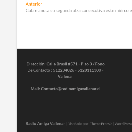
Navegación
Entrada
Anterior
anterior:
Cobre anota su segunda alza consecutiva este miércole
de
entradas
Dirección: Calle Brasil #571 - Piso 3 / Fono
De Contacto : 512234026 - 5128111300 -
Vallenar
Mail: Contacto@radioamigavallenar.cl
Radio Amiga Vallenar
| Diseñado por:
Theme Freesia
|
WordPress