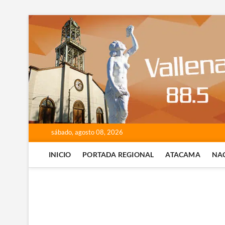
Saltar
al
contenido
sábado, agosto 08, 2026
INICIO
PORTADA REGIONAL
ATACAMA
NA