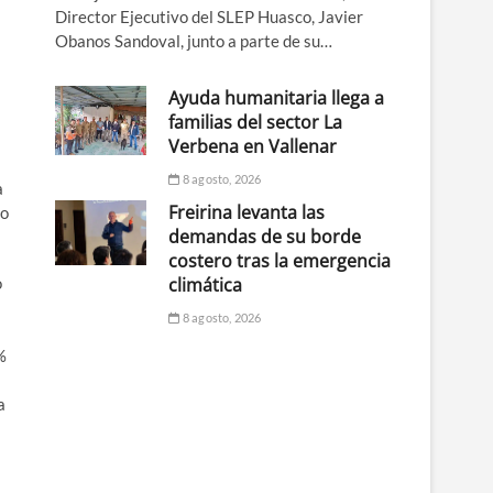
Director Ejecutivo del SLEP Huasco, Javier
Obanos Sandoval, junto a parte de su…
Ayuda humanitaria llega a
familias del sector La
Verbena en Vallenar
8 agosto, 2026
a
Freirina levanta las
ro
demandas de su borde
costero tras la emergencia
climática
o
8 agosto, 2026
%
a