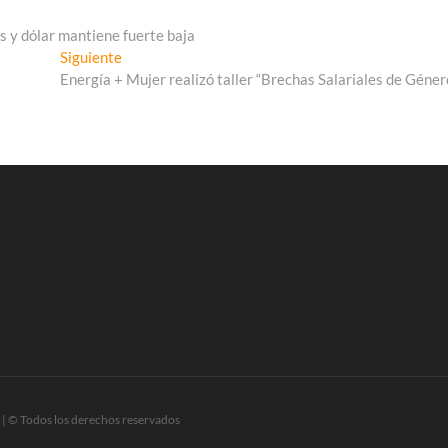
s y dólar mantiene fuerte baja
Entrada
Siguiente
siguiente:
Energía + Mujer realizó taller “Brechas Salariales de Géner
| © Todos los derechos reservados