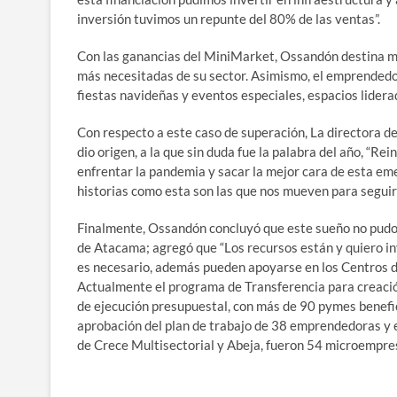
inversión tuvimos un repunte del 80% de las ventas”.
Con las ganancias del MiniMarket, Ossandón destina m
más necesitadas de su sector. Asimismo, el emprendedor 
fiestas navideñas y eventos especiales, espacios lidera
Con respecto a este caso de superación, La directora d
dio origen, a la que sin duda fue la palabra del año, “Re
enfrentar la pandemia y sacar la mejor cara de esta em
historias como esta son las que nos mueven para seguir
Finalmente, Ossandón concluyó que este sueño no pudo 
de Atacama; agregó que “Los recursos están y quiero inv
es necesario, además pueden apoyarse en los Centros de
Actualmente el programa de Transferencia para creación
de ejecución presupuestal, con más de 90 pymes benefici
aprobación del plan de trabajo de 38 emprendedoras y e
de Crece Multisectorial y Abeja, fueron 54 microempresa