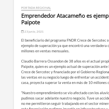
PORTADA REGIONAL
Emprendedor Atacameño es ejempl
Paipote
23 junio, 2021
El beneficiario del programa FNDR Crece de Sercotec su
ejemplo de superación ya que encontró una verdadera 
millones en ventas mensuales.
Claudio Barrera Ossandon de 38 años es el actual prop
Paipote, quien es un ejemplo actual de superación ant
Crece de Sercotec y financiado por el Gobierno Region
las ventas en su negocio luego de enfrentar un accidente
casa, proyecta superar la venta en más de 10 millones 
“Nuestro emprendimiento se vio afectado con los aluvio
pudimos sacar adelante nuestro negocio. Tuve un accide
no me permitieron seguir trabajando en el sector minero
esta financiación pudimos invertir en infraestructura y