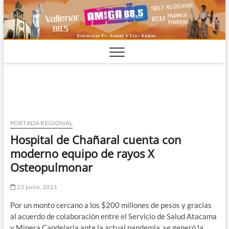
Saltar
al
contenido
PORTADA REGIONAL
Hospital de Chañaral cuenta con
moderno equipo de rayos X
Osteopulmonar
23 junio, 2021
Por un monto cercano a los $200 millones de pesos y gracias
al acuerdo de colaboración entre el Servicio de Salud Atacama
y Minera Candelaria ante la actual pandemia, se generó la