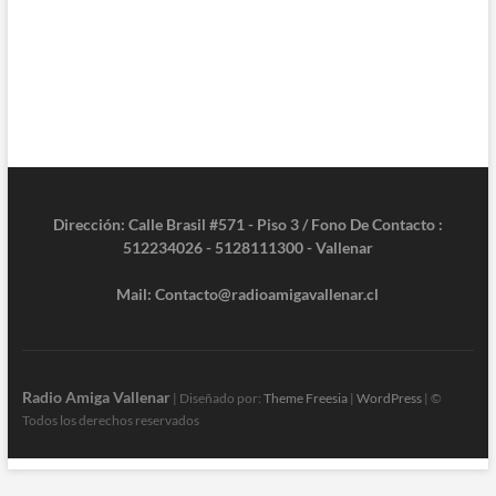
Dirección: Calle Brasil #571 - Piso 3 / Fono De Contacto :
512234026 - 5128111300 - Vallenar
Mail: Contacto@radioamigavallenar.cl
Radio Amiga Vallenar
| Diseñado por:
Theme Freesia
|
WordPress
| ©
Todos los derechos reservados