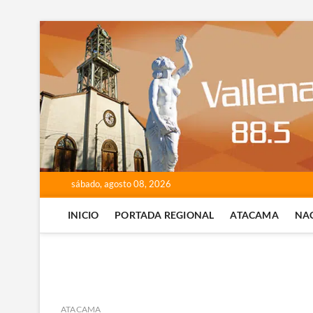
Saltar
al
contenido
sábado, agosto 08, 2026
INICIO
PORTADA REGIONAL
ATACAMA
NA
ATACAMA