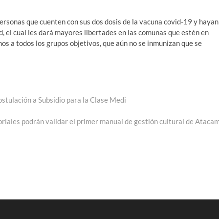
ersonas que cuenten con sus dos dosis de la vacuna covid-19 y hayan
d, el cual les dará mayores libertades en las comunas que estén en
amos a todos los grupos objetivos, que aún no se inmunizan que se
stulación a Subsidio para la Clase Medi
oriales podrán validar el primer manual de gestión cultural de Ataca