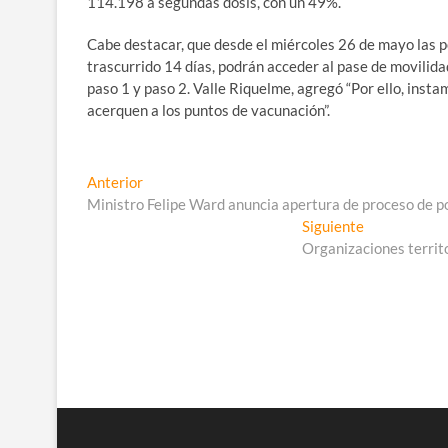
114.198 a segundas dosis, con un 49%.
Cabe destacar, que desde el miércoles 26 de mayo las p
trascurrido 14 días, podrán acceder al pase de movilida
paso 1 y paso 2. Valle Riquelme, agregó “Por ello, inst
acerquen a los puntos de vacunación”.
Navegación
Entrada
Anterior
anterior:
Ministro Felipe Ward anuncia apertura de proceso de po
de
Entrada
Siguiente
entradas
siguiente:
Organizaciones territ