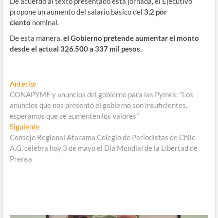
De acuerdo al texto presentado esta jornada, el Ejecutivo
propone un aumento del salario básico del
3,2 por
ciento
nominal.
De esta manera,
el Gobierno pretende aumentar el monto
desde el actual 326.500 a 337 mil pesos.
Navegación
Entrada
Anterior
anterior:
CONAPYME y anuncios del gobierno para las Pymes: “Los
de
anuncios que nos presentó el gobierno son insuficientes,
entradas
esperamos que se aumenten los valores”
Entrada
Siguiente
siguiente:
Consejo Regional Atacama Colegio de Periodistas de Chile
A.G. celebra hoy 3 de mayo el Día Mundial de la Libertad de
Prensa