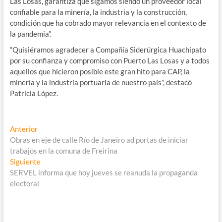
Las Losas, garantiza que sigamos siendo un proveedor local
confiable para la minería, la industria y la construcción,
condición que ha cobrado mayor relevancia en el contexto de
la pandemia”.
“Quisiéramos agradecer a Compañía Siderúrgica Huachipato
por su confianza y compromiso con Puerto Las Losas y a todos
aquellos que hicieron posible este gran hito para CAP, la
minería y la industria portuaria de nuestro país”, destacó
Patricia López.
Navegación
Entrada
Anterior
anterior:
Obras en eje de calle Río de Janeiro ad portas de iniciar
de
trabajos en la comuna de Freirina
entradas
Entrada
Siguiente
siguiente:
SERVEL informa que hoy jueves se reanuda la propaganda
electoral