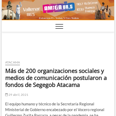
Saltar
al
contenido
ATACAMA
Más de 200 organizaciones sociales y
medios de comunicación postularon a
fondos de Segegob Atacama
29 abril, 2021
El equipo humano y técnico de la Secretaría Regional
Ministerial de Gobierno encabezado por el Vocero regional
Guillermo Zurita Barraza, a pesar de la pandemia, se ha