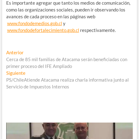
Es importante agregar que tanto los medios de comunicación,
como las organizaciones sociales, pueden ir observando los
avances de cada proceso en las páginas web
www.fondodemedios.gob.cl
y
www.fondodefortalecimiento.gob.cl
respectivamente.
Navegación
Entrada
Anterior
anterior:
Cerca de 85 mil familias de Atacama serán beneficiadas con
de
primer proceso del IFE Ampliado
entradas
Entrada
Siguiente
siguiente:
PS/ChileAtiende Atacama realiza charla informativa junto al
Servicio de Impuestos Internos