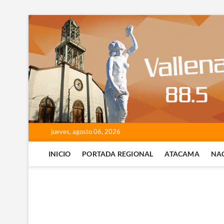
Saltar
al
contenido
jueves, agosto 06, 2026
INICIO
PORTADA REGIONAL
ATACAMA
NA