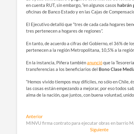
en cuenta RUT, sin embargo, “en algunos casos
habrán 
oficinas de Banco Estado y en las Cajas de Compensació
El Ejecutivo detalló que “tres de cada cada hogares be
tres pertenecen a hogares de regiones”.
En tanto, de acuerdo a cifras del Gobierno, el 36% de l
pertenecen a la región Metropolitana, 10,5% a la región
En la instancia, Piñera también
anunció
que la Tesorerí
transferencias a los beneficiarios del
Bono Clase Medi
“Hemos vivido tiempos muy difíciles, no sólo en Chile,
las cosas están empezando a mejorar, por eso todos sa
alma de la nación, que juntos, con buena voluntad, unido
Navegación
Entrada
Anterior
anterior:
MINVU firma contrato para ejecutar obras en barrio M
de
Entrada
Siguiente