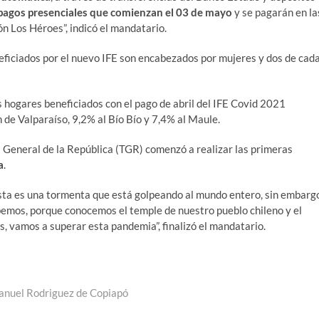
pagos presenciales que comienzan el 03 de mayo
y se pagarán en la
n Los Héroes”, indicó el mandatario.
neficiados por el nuevo IFE son encabezados por mujeres y dos de cad
os hogares beneficiados con el pago de abril del IFE Covid 2021
 de Valparaíso, 9,2% al Bío Bío y 7,4% al Maule.
a General de la República (TGR) comenzó a realizar las primeras
a
.
 ésta es una tormenta que está golpeando al mundo entero, sin embarg
bemos, porque conocemos el temple de nuestro pueblo chileno y el
s, vamos a superar esta pandemia”, finalizó el mandatario.
anuel Rodriguez de Copiapó