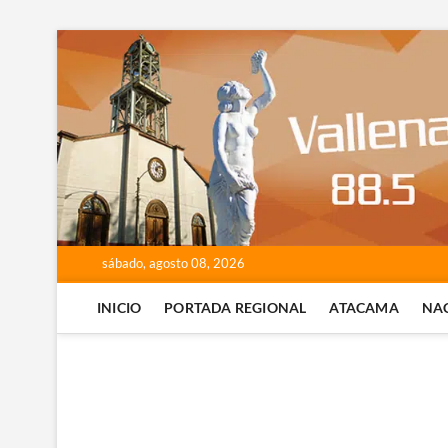
Saltar
al
contenido
sábado, agosto 08, 2026
INICIO
PORTADA REGIONAL
ATACAMA
NA