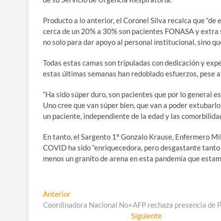
Producto a lo anterior, el Coronel Silva recalca que “de
cerca de un 20% a 30% son pacientes FONASA y extra s
no solo para dar apoyo al personal institucional, sino que
Todas estas camas son tripuladas con dedicación y expe
estas últimas semanas han redoblado esfuerzos, pese a
“Ha sido súper duro, son pacientes que por lo general es
Uno cree que van súper bien, que van a poder extubarlo
un paciente, independiente de la edad y las comorbilidad
En tanto, el Sargento 1º Gonzalo Krause, Enfermero Mil
COVID ha sido “enriquecedora, pero desgastante tanto 
menos un granito de arena en esta pandemia que estam
Navegación
Entrada
Anterior
anterior:
Coordinadora Nacional No+AFP rechaza presencia de Pat
de
Entrada
Siguiente