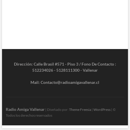
Dirección: Calle Brasil #571 - Piso 3 / Fono De Contacto :
512234026 - 5128111300 - Vallenar
Mail: Contacto@radioamigavallenar.cl
Radio Amiga Vallenar
| Diseñado por:
Theme Freesia
|
WordPress
| ©
Todos los derechos reservados