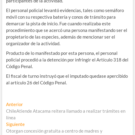
participantes de la actividad.
El personal policial levantó evidencias, tales como semáforo
móvil con su respectiva batería y conos de tránsito para
demarcar la pista de inicio. Fue cuando realizaba este
procedimiento que se acercó una persona manifestando ser el
propietario de las especies, además de mencionar ser el
organizador de la actividad.
Producto de lo manifestado por esta persona, el personal
policial procedió a la detención por infringir el Artículo 318 del
Código Penal.
El fiscal de turno instruyó que el imputado quedase apercibido
al artículo 26 del Código Penal.
Navegación
Entrada
Anterior
anterior:
ChileAtiende Atacama reitera llamado a realizar trámites en
de
línea
entradas
Entrada
Siguiente
siguiente:
Otorgan concesión gratuita a centro de madres y