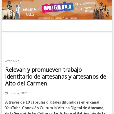
Saltar
al
contenido
ATACAMA
Relevan y promueven trabajo
identitario de artesanas y artesanos de
Alto del Carmen
5 enero, 2021
A través de 10 cápsulas digitales difundidas en el canal
YouTube, Conexión Cultura la Vitrina Digital de Atacama,
de la Seremi de las Culturas, las Artes y el Patrimonio de la