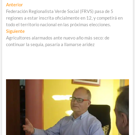
Navegación
Entrada
Anterior
anterior:
Federación Regionalista Verde Social (FRVS) pasa de 5
de
regiones a estar inscrita oficialmente en 12, y competirá en
entradas
todo el territorio nacional en las próximas elecciones.
Entrada
Siguiente
siguiente:
Agricultores alarmados ante nuevo año más seco: de
continuar la sequía, pasaría a llamarse aridez