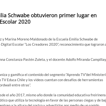
ilia Schwabe obtuvieron primer lugar en
 Escolar 2020
ez y Marina Moreno Maldonado de la Escuela Emilia Schwabe de
o Digital Escolar “Los Creadores 2020”, reconocimiento que lograron 
lumna Constanza Pastén Zuleta, y el docente Adolfo Miranda Campillay
aniza y gamifica el contenido del segmento “Aprendo TV”del Minister
vo TV Educa Chile y los videos cuentan con desafíos de herramientas
rdwall entre otras”.
desde el año 2017, mismo año donde la comunidad educativa freirinen
ótico que utiliza la tecnología en favor de las personas ciegas y de ba
ntren a la altura del rostro y advertirlos por medio de un sonido.