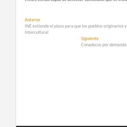
Navegación
Entrada
Anterior
anterior:
INE extiende el plazo para que los pueblos originarios 
de
Intercultural
entradas
Entrada
Siguiente
siguiente:
Conadecus por demanda c