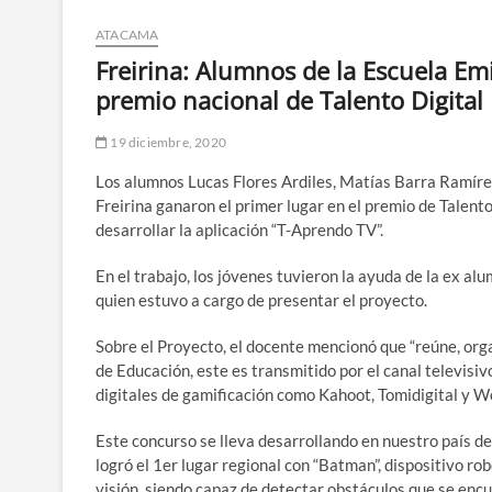
ATACAMA
Freirina: Alumnos de la Escuela Em
premio nacional de Talento Digital
19 diciembre, 2020
Los alumnos Lucas Flores Ardiles, Matías Barra Ramír
Freirina ganaron el primer lugar en el premio de Talent
desarrollar la aplicación “T-Aprendo TV”.
En el trabajo, los jóvenes tuvieron la ayuda de la ex a
quien estuvo a cargo de presentar el proyecto.
Sobre el Proyecto, el docente mencionó que “reúne, org
de Educación, este es transmitido por el canal televisi
digitales de gamificación como Kahoot, Tomidigital y Wo
Este concurso se lleva desarrollando en nuestro país 
logró el 1er lugar regional con “Batman”, dispositivo rob
visión, siendo capaz de detectar obstáculos que se encue