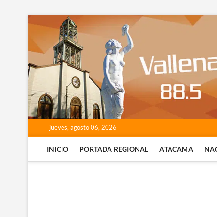
Saltar
al
contenido
jueves, agosto 06, 2026
INICIO
PORTADA REGIONAL
ATACAMA
NA