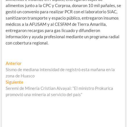
alimentos junto a la CPC y Corproa, donaron 10 mil pañales, se
gestó un convenio para realizar PCR con el laboratorio SIAC,
sanitizaron transporte y espacio público, entregaron insumos
médicos a la AFUSAM y al CESFAM de Tierra Amarilla,
entregaron recargas para gas licuado y difundieron
información y ayuda profesional mediante un programa radial
con cobertura regional.
Navegación
Entrada
Anterior
anterior:
Sismo de mediana intensidad de registró esta mañana en la
de
zona de Huasco
entradas
Entrada
Siguiente
siguiente:
Seremi de Minería Cristian Alvayai: “El ministro Prokurica
promovió una minería al servicio del país”