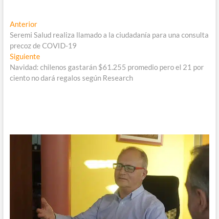
Navegación
Entrada
Anterior
anterior:
Seremi Salud realiza llamado a la ciudadanía para una consulta
de
precoz de COVID-19
entradas
Entrada
Siguiente
siguiente:
Navidad: chilenos gastarán $61.255 promedio pero el 21 por
ciento no dará regalos según Research