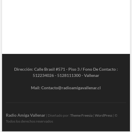
Dirección: Calle Brasil #571 - Piso 3 / Fono De Contacto :
512234026 - 5128111300 - Vallenar
Mail: Contacto@radioamigavallenar.cl
Radio Amiga Vallenar
| Diseñado por:
Theme Freesia
|
WordPress
| ©
Todos los derechos reservados