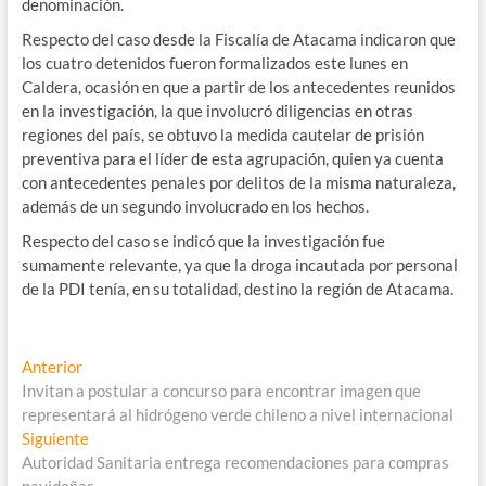
denominación.
Respecto del caso desde la Fiscalía de Atacama indicaron que
los cuatro detenidos fueron formalizados este lunes en
Caldera, ocasión en que a partir de los antecedentes reunidos
en la investigación, la que involucró diligencias en otras
regiones del país, se obtuvo la medida cautelar de prisión
preventiva para el líder de esta agrupación, quien ya cuenta
con antecedentes penales por delitos de la misma naturaleza,
además de un segundo involucrado en los hechos.
Respecto del caso se indicó que la investigación fue
sumamente relevante, ya que la droga incautada por personal
de la PDI tenía, en su totalidad, destino la región de Atacama.
Navegación
Entrada
Anterior
anterior:
Invitan a postular a concurso para encontrar imagen que
de
representará al hidrógeno verde chileno a nivel internacional
entradas
Entrada
Siguiente
siguiente:
Autoridad Sanitaria entrega recomendaciones para compras