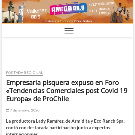
Saltar
al
contenido
PORTADA REGIONAL
Empresaria pisquera expuso en Foro
«Tendencias Comerciales post Covid 19
Europa» de ProChile
7 diciembre, 2020
La productora Lady Ramírez, de Armidita y Eco Ranch Spa,
contó con destacada participación junto a expertos
internacionales.