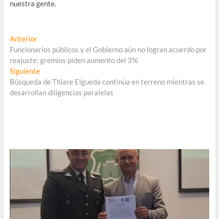
nuestra gente.
Navegación
Entrada
Anterior
anterior:
Funcionarios públicos y el Gobierno aún no logran acuerdo por
de
reajuste: gremios piden aumento del 3%
entradas
Entrada
Siguiente
siguiente:
Búsqueda de Thiare Elgueda continúa en terreno mientras se
desarrollan diligencias paralelas