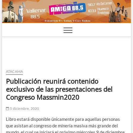
Saltar
al
contenido
ATACAMA
Publicación reunirá contenido
exclusivo de las presentaciones del
Congreso Massmin2020
5 diciembre, 2020
Libro estará disponible únicamente para aquellas personas
que asistan al congreso de minería masiva más grande del
mundo, el cual se iniciará el próximo miércoles 9 de diciembre.