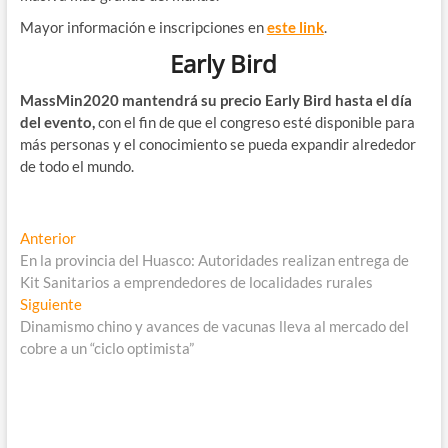
Mayor información e inscripciones en
este link
.
Early Bird
MassMin2020 mantendrá su precio Early Bird hasta el día
del evento,
con el fin de que el congreso esté disponible para
más personas y el conocimiento se pueda expandir alrededor
de todo el mundo.
Navegación
Entrada
Anterior
anterior:
En la provincia del Huasco: Autoridades realizan entrega de
de
Kit Sanitarios a emprendedores de localidades rurales
entradas
Entrada
Siguiente
siguiente:
Dinamismo chino y avances de vacunas lleva al mercado del
cobre a un “ciclo optimista”