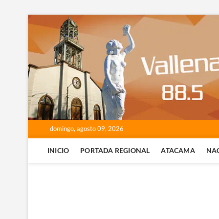
Saltar
al
contenido
domingo, agosto 09, 2026
INICIO
PORTADA REGIONAL
ATACAMA
NA