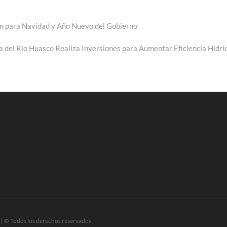
lan para Navidad y Año Nuevo del Gobierno
e:
ia del Río Huasco Realiza Inversiones para Aumentar Eficiencia Hídri
| © Todos los derechos reservados