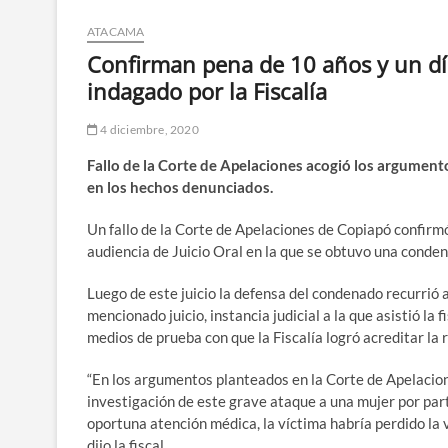
ATACAMA
Confirman pena de 10 años y un día
indagado por la Fiscalía
4 diciembre, 2020
Fallo de la Corte de Apelaciones acogió los argument
en los hechos denunciados.
Un fallo de la Corte de Apelaciones de Copiapó confirmó
audiencia de Juicio Oral en la que se obtuvo una conden
Luego de este juicio la defensa del condenado recurrió a
mencionado juicio, instancia judicial a la que asistió la
medios de prueba con que la Fiscalía logró acreditar la
“En los argumentos planteados en la Corte de Apelacione
investigación de este grave ataque a una mujer por part
oportuna atención médica, la víctima habría perdido la 
dijo la fiscal.