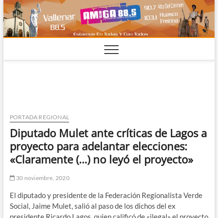
Saltar
al
contenido
PORTADA REGIONAL
Diputado Mulet ante críticas de Lagos a
proyecto para adelantar elecciones:
«Claramente (…) no leyó el proyecto»
30 noviembre, 2020
El diputado y presidente de la Federación Regionalista Verde
Social, Jaime Mulet, salió al paso de los dichos del ex
presidente Ricardo Lagos, quien calificó de «ilegal» el proyecto