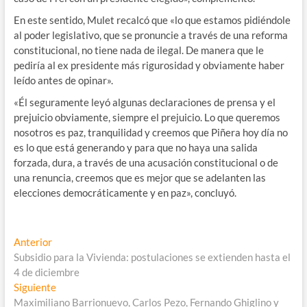
En este sentido, Mulet recalcó que «lo que estamos pidiéndole
al poder legislativo, que se pronuncie a través de una reforma
constitucional, no tiene nada de ilegal. De manera que le
pediría al ex presidente más rigurosidad y obviamente haber
leído antes de opinar».
«Él seguramente leyó algunas declaraciones de prensa y el
prejuicio obviamente, siempre el prejuicio. Lo que queremos
nosotros es paz, tranquilidad y creemos que Piñera hoy día no
es lo que está generando y para que no haya una salida
forzada, dura, a través de una acusación constitucional o de
una renuncia, creemos que es mejor que se adelanten las
elecciones democráticamente y en paz», concluyó.
Navegación
Entrada
Anterior
anterior:
Subsidio para la Vivienda: postulaciones se extienden hasta el
de
4 de diciembre
entradas
Entrada
Siguiente
siguiente:
Maximiliano Barrionuevo, Carlos Pezo, Fernando Ghiglino y