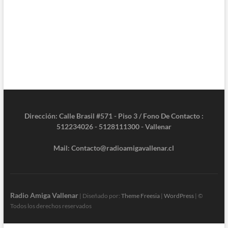
Dirección: Calle Brasil #571 - Piso 3 / Fono De Contacto :
512234026 - 5128111300 - Vallenar
Mail: Contacto@radioamigavallenar.cl
Radio Amiga Vallenar
| Diseñado por:
Theme Freesia
|
WordPress
| ©
Todos los derechos reservados