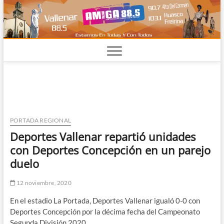
Saltar
al
contenido
PORTADA REGIONAL
Deportes Vallenar repartió unidades
con Deportes Concepción en un parejo
duelo
12 noviembre, 2020
En el estadio La Portada, Deportes Vallenar igualó 0-0 con
Deportes Concepción por la décima fecha del Campeonato
Segunda División 2020.