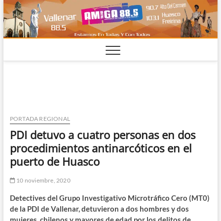
Saltar
al
contenido
PORTADA REGIONAL
PDI detuvo a cuatro personas en dos
procedimientos antinarcóticos en el
puerto de Huasco
10 noviembre, 2020
Detectives del Grupo Investigativo Microtráfico Cero (MT0)
de la PDI de Vallenar, detuvieron a dos hombres y dos
mujeres, chilenos y mayores de edad por los delitos de