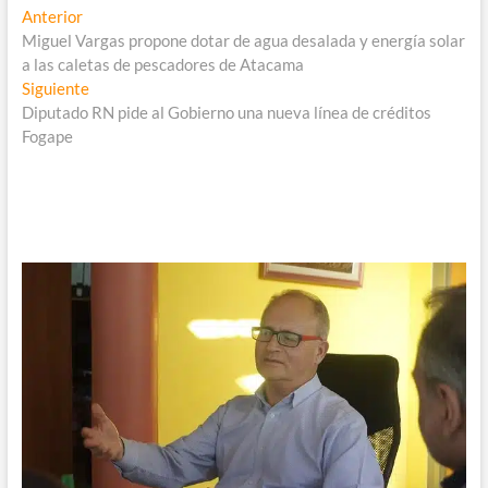
Navegación
Entrada
Anterior
anterior:
Miguel Vargas propone dotar de agua desalada y energía solar
de
a las caletas de pescadores de Atacama
entradas
Entrada
Siguiente
siguiente:
Diputado RN pide al Gobierno una nueva línea de créditos
Fogape