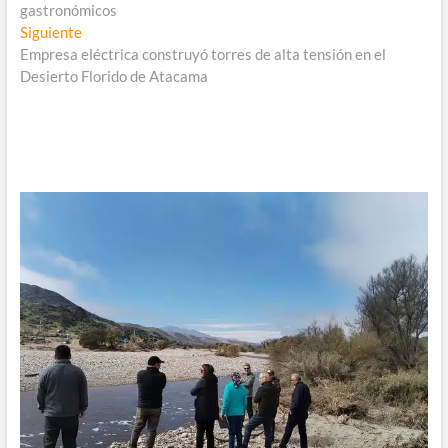
de
gastronómicos
entradas
Entrada
Siguiente
siguiente:
Empresa eléctrica construyó torres de alta tensión en el
Desierto Florido de Atacama