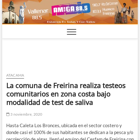
Saltar
al
contenido
ATACAMA
La comuna de Freirina realiza testeos
comunitarios en zona costa bajo
modalidad de test de saliva
3 noviembre, 2020
Hasta Caleta Los Bronces, ubicada en el sector costero y
donde casi el 100% de sus habitantes se dedican a la pesca y/o
recolección de algas, llegó el equipo del Cesfam de Freirina con