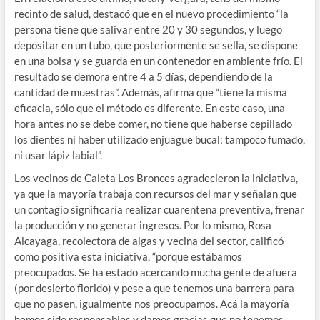
recinto de salud, destacó que en el nuevo procedimiento “la
persona tiene que salivar entre 20 y 30 segundos, y luego
depositar en un tubo, que posteriormente se sella, se dispone
en una bolsa y se guarda en un contenedor en ambiente frío. El
resultado se demora entre 4 a 5 días, dependiendo de la
cantidad de muestras”. Además, afirma que “tiene la misma
eficacia, sólo que el método es diferente. En este caso, una
hora antes no se debe comer, no tiene que haberse cepillado
los dientes ni haber utilizado enjuague bucal; tampoco fumado,
ni usar lápiz labial”.
Los vecinos de Caleta Los Bronces agradecieron la iniciativa,
ya que la mayoría trabaja con recursos del mar y señalan que
un contagio significaría realizar cuarentena preventiva, frenar
la producción y no generar ingresos. Por lo mismo, Rosa
Alcayaga, recolectora de algas y vecina del sector, calificó
como positiva esta iniciativa, “porque estábamos
preocupados. Se ha estado acercando mucha gente de afuera
(por desierto florido) y pese a que tenemos una barrera para
que no pasen, igualmente nos preocupamos. Acá la mayoría
hemos sido responsables y damos gracias que no tenemos