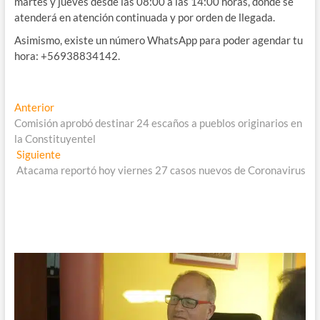
martes y jueves desde las 08:00 a las 14:00 horas, donde se
atenderá en atención continuada y por orden de llegada.
Asimismo, existe un número WhatsApp para poder agendar tu
hora: +56938834142.
Navegación
Entrada
Anterior
anterior:
Comisión aprobó destinar 24 escaños a pueblos originarios en
de
la Constituyentel
entradas
Entrada
Siguiente
siguiente:
Atacama reportó hoy viernes 27 casos nuevos de Coronavirus