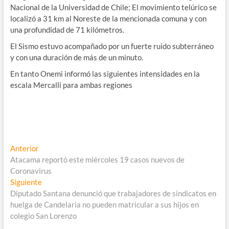
Nacional de la Universidad de Chile; El movimiento telúrico se
localizó a 31 km al Noreste de la mencionada comuna y con
una profundidad de 71 kilómetros.
El Sismo estuvo acompañado por un fuerte ruido subterráneo
y con una duración de más de un minuto.
En tanto Onemi informó las siguientes intensidades en la
escala Mercalli para ambas regiones
Navegación
Entrada
Anterior
anterior:
Atacama reportó este miércoles 19 casos nuevos de
de
Coronavirus
entradas
Entrada
Siguiente
siguiente:
Diputado Santana denunció que trabajadores de sindicatos en
huelga de Candelaria no pueden matricular a sus hijos en
colegio San Lorenzo