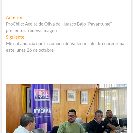
Navegación
Entrada
Anterior
anterior:
ProChile: Aceite de Oliva de Huasco Bajo “Payantume”
de
presentó su nueva imagen
entradas
Entrada
Siguiente
siguiente:
Minsal anuncia que la comuna de Vallenar sale de cuarentena
este lunes 26 de octubre