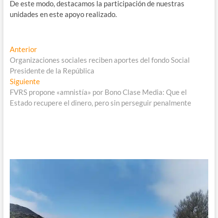
De este modo, destacamos la participación de nuestras
unidades en este apoyo realizado.
Navegación
Entrada
Anterior
anterior:
Organizaciones sociales reciben aportes del fondo Social
de
Presidente de la República
entradas
Entrada
Siguiente
siguiente:
FVRS propone «amnistía» por Bono Clase Media: Que el
Estado recupere el dinero, pero sin perseguir penalmente