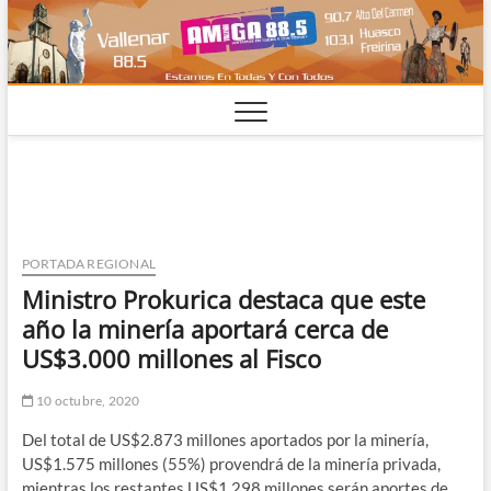
Saltar
al
contenido
PORTADA REGIONAL
Ministro Prokurica destaca que este
año la minería aportará cerca de
US$3.000 millones al Fisco
10 octubre, 2020
Del total de US$2.873 millones aportados por la minería,
US$1.575 millones (55%) provendrá de la minería privada,
mientras los restantes US$1.298 millones serán aportes de