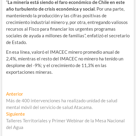
“
La minería está siendo el faro económico de Chile en este
año turbulento de crisis económica y social
. Por una parte,
manteniendo la producción y las cifras positivas de
crecimiento industrial minero y, por otra, entregando valiosos
recursos al Fisco para financiar los urgentes programas
sociales de ayuda a millones de familias”, enfatizó el secretario
de Estado.
En esa línea, valoró el IMACEC minero promedio anual de
2,4%, mientras el resto del IMACEC no minero ha tenido un
desplome del -9%; y el crecimiento de 11,3% en las
exportaciones mineras.
Navegación
Entrada
Anterior
anterior:
Más de 400 intervenciones ha realizado unidad de salud
de
mental móvil del servicio de salud Atacama.
entradas
Entrada
Siguiente
siguiente:
Talleres Territoriales y Primer Webinar de la Mesa Nacional
del Agua