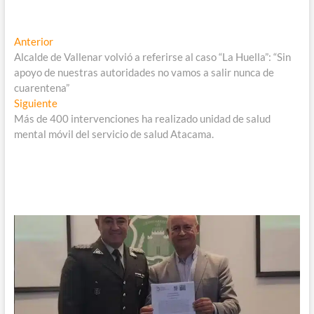
Navegación
Entrada
Anterior
anterior:
Alcalde de Vallenar volvió a referirse al caso “La Huella”: “Sin
de
apoyo de nuestras autoridades no vamos a salir nunca de
entradas
cuarentena”
Entrada
Siguiente
siguiente:
Más de 400 intervenciones ha realizado unidad de salud
mental móvil del servicio de salud Atacama.