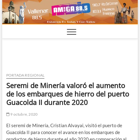
Saltar
al
contenido
PORTADA REGIONAL
Seremi de Minería valoró el aumento
de los embarques de hierro del puerto
Guacolda II durante 2020
9 octubre, 2020
El seremi de Minería, Cristian Alvayai, visitó el puerto de
Guacolda II para conocer el avance en los embarques de
productos de hierro durante el año 2020 en comparación al