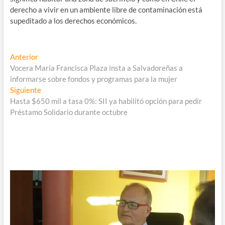
derecho a vivir en un ambiente libre de contaminación está
supeditado a los derechos económicos.
Navegación
Entrada
Anterior
anterior:
Vocera María Francisca Plaza insta a Salvadoreñas a
de
informarse sobre fondos y programas para la mujer
entradas
Entrada
Siguiente
siguiente:
Hasta $650 mil a tasa 0%: SII ya habilitó opción para pedir
Préstamo Solidario durante octubre