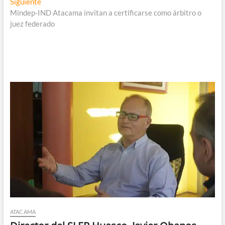
entradas
Entrada
Siguiente
siguiente:
Mindep-IND Atacama invitan a certificarse como árbitro o
juez federado
ATACAMA