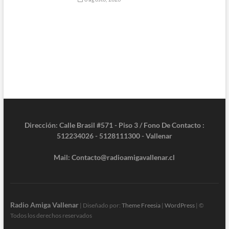
Dirección: Calle Brasil #571 - Piso 3 / Fono De Contacto :
512234026 - 5128111300 - Vallenar
Mail: Contacto@radioamigavallenar.cl
Radio Amiga Vallenar
| Diseñado por:
Theme Freesia
|
WordPress
| ©
Todos los derechos reservados