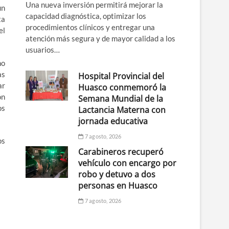
Una nueva inversión permitirá mejorar la
un
capacidad diagnóstica, optimizar los
ta
procedimientos clínicos y entregar una
el
atención más segura y de mayor calidad a los
usuarios…
mo
as
Hospital Provincial del
ar
Huasco conmemoró la
ón
Semana Mundial de la
os
Lactancia Materna con
jornada educativa
7 agosto, 2026
os
Carabineros recuperó
vehículo con encargo por
robo y detuvo a dos
personas en Huasco
7 agosto, 2026