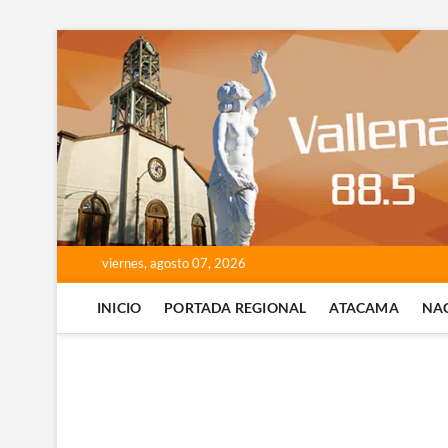
Saltar
al
contenido
viernes, agosto 07, 2026
INICIO
PORTADA REGIONAL
ATACAMA
NA