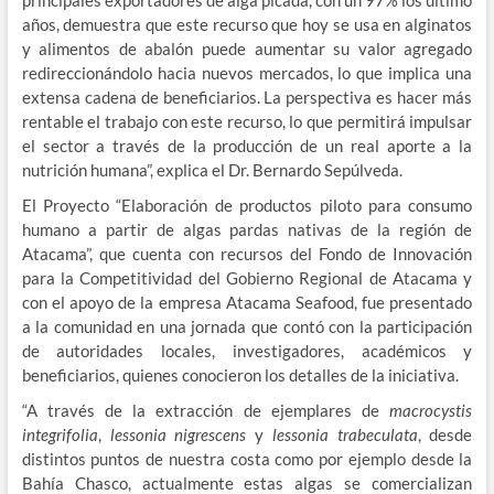
principales exportadores de alga picada, con un 97% los último
años, demuestra que este recurso que hoy se usa en alginatos
y alimentos de abalón puede aumentar su valor agregado
redireccionándolo hacia nuevos mercados, lo que implica una
extensa cadena de beneficiarios. La perspectiva es hacer más
rentable el trabajo con este recurso, lo que permitirá impulsar
el sector a través de la producción de un real aporte a la
nutrición humana”, explica el Dr. Bernardo Sepúlveda.
El Proyecto “Elaboración de productos piloto para consumo
humano a partir de algas pardas nativas de la región de
Atacama”, que cuenta con recursos del Fondo de Innovación
para la Competitividad del Gobierno Regional de Atacama y
con el apoyo de la empresa Atacama Seafood, fue presentado
a la comunidad en una jornada que contó con la participación
de autoridades locales, investigadores, académicos y
beneficiarios, quienes conocieron los detalles de la iniciativa.
“A través de la extracción de ejemplares de
macrocystis
integrifolia
,
lessonia
nigrescens
y
lessonia
trabeculata
, desde
distintos puntos de nuestra costa como por ejemplo desde la
Bahía Chasco, actualmente estas algas se comercializan