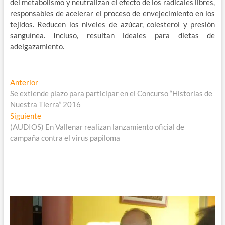
del metabolismo y neutralizan el efecto de los radicales libres,
responsables de acelerar el proceso de envejecimiento en los
tejidos. Reducen los niveles de azúcar, colesterol y presión
sanguínea. Incluso, resultan ideales para dietas de
adelgazamiento.
Navegación
Entrada
Anterior
anterior:
Se extiende plazo para participar en el Concurso “Historias de
de
Nuestra Tierra” 2016
entradas
Entrada
Siguiente
siguiente:
(AUDIOS) En Vallenar realizan lanzamiento oficial de
campaña contra el virus papiloma