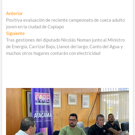
Navegación
Entrada
Anterior
anterior:
Positiva evaluación de reciente campeonato de cueca adulto
de
joven en la ciudad de Copiapo
entradas
Entrada
Siguiente
siguiente:
Tras gestiones del diputado Nicolás Noman junto al Ministro
de Energía, Carrizal Bajo, Llanos del largo, Canto del Agua y
muchos otros hogares contarán con electricidad