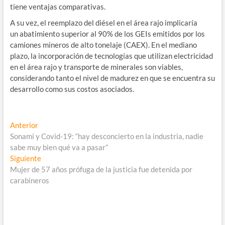
tiene ventajas comparativas.
A su vez, el reemplazo del diésel en el área rajo implicaría
un abatimiento superior al 90% de los GEIs emitidos por los
camiones mineros de alto tonelaje (CAEX). En el mediano
plazo, la incorporación de tecnologías que utilizan electricidad
en el área rajo y transporte de minerales son viables,
considerando tanto el nivel de madurez en que se encuentra su
desarrollo como sus costos asociados.
Navegación
Entrada
Anterior
anterior:
Sonami y Covid-19: “hay desconcierto en la industria, nadie
de
sabe muy bien qué va a pasar”
entradas
Entrada
Siguiente
siguiente:
Mujer de 57 años prófuga de la justicia fue detenida por
carabineros