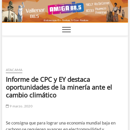
Saltar
al
contenido
ATACAMA
Informe de CPC y EY destaca
oportunidades de la minería ante el
cambio climático
9 marzo, 2020
Se consigna que para lograr una economía mundial baja en
carbono se requieren avances en electromovilidad y