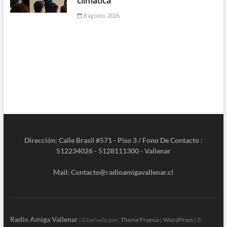
climática
8 agosto, 2026
Dirección: Calle Brasil #571 - Piso 3 / Fono De Contacto :
512234026 - 5128111300 - Vallenar
Mail: Contacto@radioamigavallenar.cl
Radio Amiga Vallenar
| Diseñado por:
Theme Freesia
|
WordPress
| ©