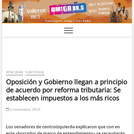
Saltar
al
contenido
ATACAMA
NACIONAL
Oposición y Gobierno llegan a principio
de acuerdo por reforma tributaria: Se
establecen impuestos a los más ricos
6 noviembre, 2019
Los senadores de centroizquierda explicaron que con en
este «borrador de marco de entendimiento» se recaudarán