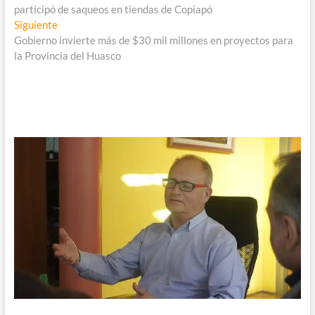
de
participó de saqueos en tiendas de Copiapó
entradas
Entrada
Siguiente
siguiente:
Gobierno invierte más de $30 mil millones en proyectos para
la Provincia del Huasco